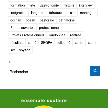
formation
fête
gastronomie
histoire
interview
intégration
langues
littérature
loisirs
montagne
occitan
océan
pastorale
patrimoine
Portes ouvertes
professionnel
Projets Professionnels
randonnée
rentrée
résultats
santé
SEGPA
solidarité
sortie
sport
svt
voyage
+