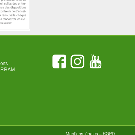
oïts
ARRAM
Mentions légales – RGPD