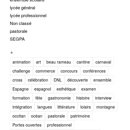
lycée général
lycée professionnel
Non classé
pastorale
SEGPA
+
animation
art
beau rameau
cantine
carnaval
challenge
commerce
concours
conférences
cross
célébration
DNL
découverte
ensemble
Espagne
espagnol
esthétique
examen
formation
fête
gastronomie
histoire
interview
intégration
langues
littérature
loisirs
montagne
occitan
océan
pastorale
patrimoine
Portes ouvertes
professionnel