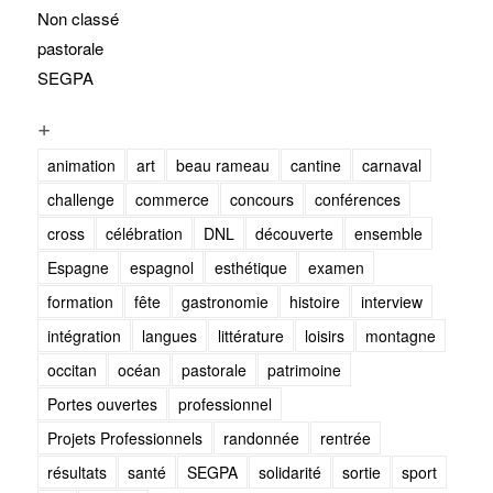
Non classé
pastorale
SEGPA
+
animation
art
beau rameau
cantine
carnaval
challenge
commerce
concours
conférences
cross
célébration
DNL
découverte
ensemble
Espagne
espagnol
esthétique
examen
formation
fête
gastronomie
histoire
interview
intégration
langues
littérature
loisirs
montagne
occitan
océan
pastorale
patrimoine
Portes ouvertes
professionnel
Projets Professionnels
randonnée
rentrée
résultats
santé
SEGPA
solidarité
sortie
sport