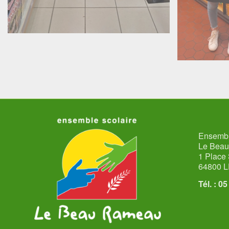
Ensembl
Le Bea
1 Place 
64800 
Tél. : 0