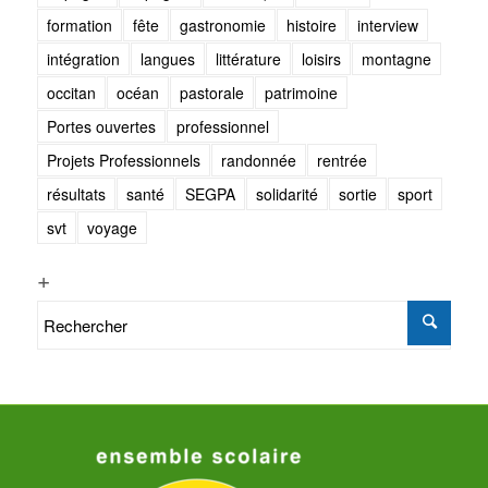
formation
fête
gastronomie
histoire
interview
intégration
langues
littérature
loisirs
montagne
occitan
océan
pastorale
patrimoine
Portes ouvertes
professionnel
Projets Professionnels
randonnée
rentrée
résultats
santé
SEGPA
solidarité
sortie
sport
svt
voyage
+