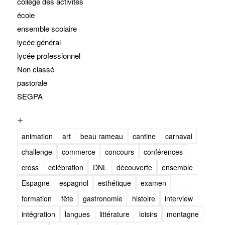
collège des activités
école
ensemble scolaire
lycée général
lycée professionnel
Non classé
pastorale
SEGPA
+
animation
art
beau rameau
cantine
carnaval
challenge
commerce
concours
conférences
cross
célébration
DNL
découverte
ensemble
Espagne
espagnol
esthétique
examen
formation
fête
gastronomie
histoire
interview
intégration
langues
littérature
loisirs
montagne