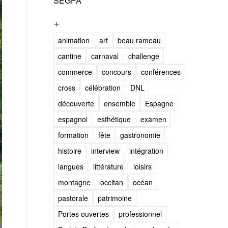
SEGPA
+
animation
art
beau rameau
cantine
carnaval
challenge
commerce
concours
conférences
cross
célébration
DNL
découverte
ensemble
Espagne
espagnol
esthétique
examen
formation
fête
gastronomie
histoire
interview
intégration
langues
littérature
loisirs
montagne
occitan
océan
pastorale
patrimoine
Portes ouvertes
professionnel