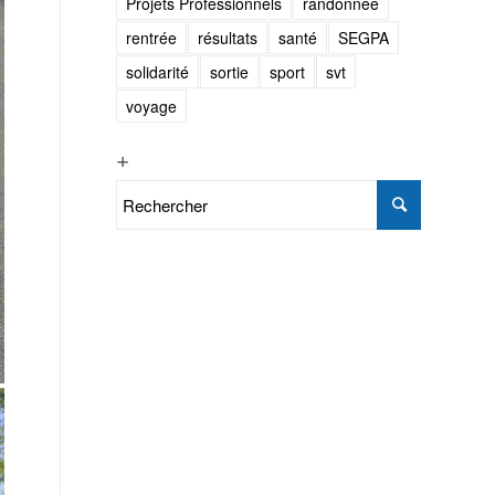
Projets Professionnels
randonnée
rentrée
résultats
santé
SEGPA
solidarité
sortie
sport
svt
voyage
+