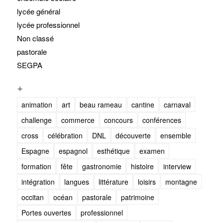
lycée général
lycée professionnel
Non classé
pastorale
SEGPA
+
animation
art
beau rameau
cantine
carnaval
challenge
commerce
concours
conférences
cross
célébration
DNL
découverte
ensemble
Espagne
espagnol
esthétique
examen
formation
fête
gastronomie
histoire
interview
intégration
langues
littérature
loisirs
montagne
occitan
océan
pastorale
patrimoine
Portes ouvertes
professionnel