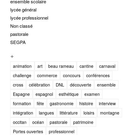
ensemble scolaire
lycée général
lycée professionnel
Non classé
pastorale
SEGPA
+
animation
art
beau rameau
cantine
carnaval
challenge
commerce
concours
conférences
cross
célébration
DNL
découverte
ensemble
Espagne
espagnol
esthétique
examen
formation
fête
gastronomie
histoire
interview
intégration
langues
littérature
loisirs
montagne
occitan
océan
pastorale
patrimoine
Portes ouvertes
professionnel