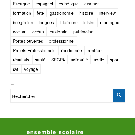
Espagne
espagnol
esthétique
examen
formation
fête
gastronomie
histoire
interview
intégration
langues
littérature
loisirs
montagne
occitan
océan
pastorale
patrimoine
Portes ouvertes
professionnel
Projets Professionnels
randonnée
rentrée
résultats
santé
SEGPA
solidarité
sortie
sport
svt
voyage
+