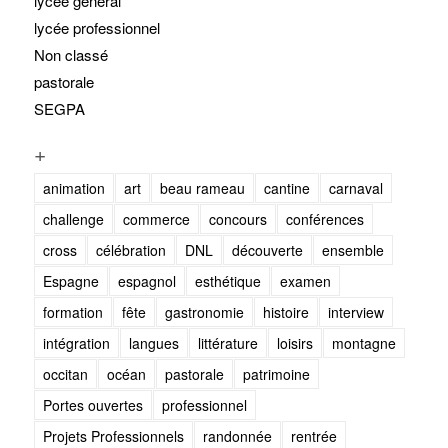
lycée général
lycée professionnel
Non classé
pastorale
SEGPA
+
animation
art
beau rameau
cantine
carnaval
challenge
commerce
concours
conférences
cross
célébration
DNL
découverte
ensemble
Espagne
espagnol
esthétique
examen
formation
fête
gastronomie
histoire
interview
intégration
langues
littérature
loisirs
montagne
occitan
océan
pastorale
patrimoine
Portes ouvertes
professionnel
Projets Professionnels
randonnée
rentrée