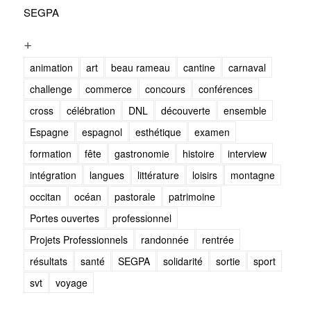
SEGPA
+
animation
art
beau rameau
cantine
carnaval
challenge
commerce
concours
conférences
cross
célébration
DNL
découverte
ensemble
Espagne
espagnol
esthétique
examen
formation
fête
gastronomie
histoire
interview
intégration
langues
littérature
loisirs
montagne
occitan
océan
pastorale
patrimoine
Portes ouvertes
professionnel
Projets Professionnels
randonnée
rentrée
résultats
santé
SEGPA
solidarité
sortie
sport
svt
voyage