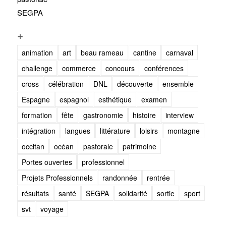
SEGPA
+
animation
art
beau rameau
cantine
carnaval
challenge
commerce
concours
conférences
cross
célébration
DNL
découverte
ensemble
Espagne
espagnol
esthétique
examen
formation
fête
gastronomie
histoire
interview
intégration
langues
littérature
loisirs
montagne
occitan
océan
pastorale
patrimoine
Portes ouvertes
professionnel
Projets Professionnels
randonnée
rentrée
résultats
santé
SEGPA
solidarité
sortie
sport
svt
voyage