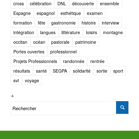
cross
célébration
DNL
découverte
ensemble
Espagne
espagnol
esthétique
examen
formation
fête
gastronomie
histoire
interview
intégration
langues
littérature
loisirs
montagne
occitan
océan
pastorale
patrimoine
Portes ouvertes
professionnel
Projets Professionnels
randonnée
rentrée
résultats
santé
SEGPA
solidarité
sortie
sport
svt
voyage
+