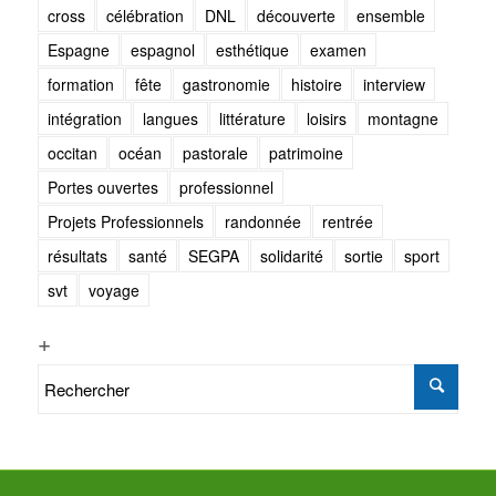
cross
célébration
DNL
découverte
ensemble
Espagne
espagnol
esthétique
examen
formation
fête
gastronomie
histoire
interview
intégration
langues
littérature
loisirs
montagne
occitan
océan
pastorale
patrimoine
Portes ouvertes
professionnel
Projets Professionnels
randonnée
rentrée
résultats
santé
SEGPA
solidarité
sortie
sport
svt
voyage
+