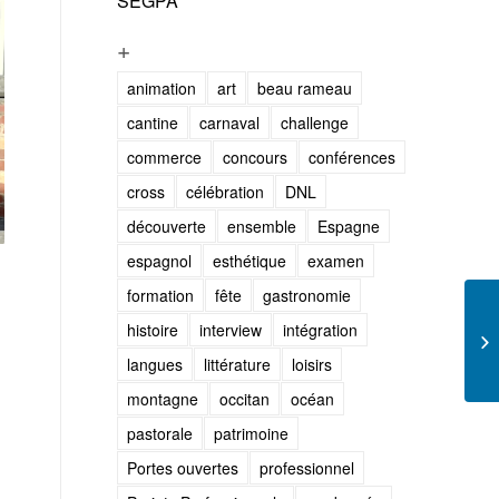
SEGPA
+
animation
art
beau rameau
cantine
carnaval
challenge
commerce
concours
conférences
cross
célébration
DNL
découverte
ensemble
Espagne
espagnol
esthétique
examen
formation
fête
gastronomie
histoire
interview
intégration
langues
littérature
loisirs
montagne
occitan
océan
pastorale
patrimoine
Portes ouvertes
professionnel