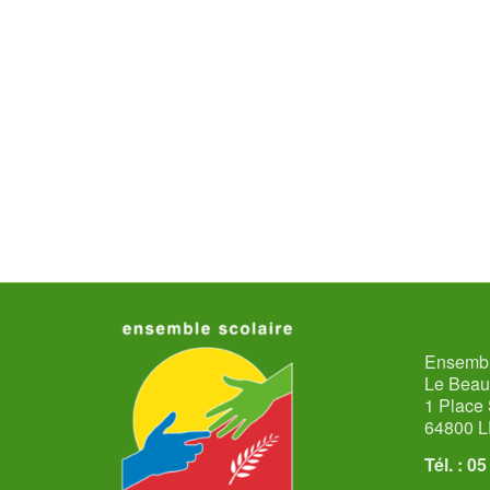
Ensembl
Le Bea
1 Place 
64800 
Tél. : 0