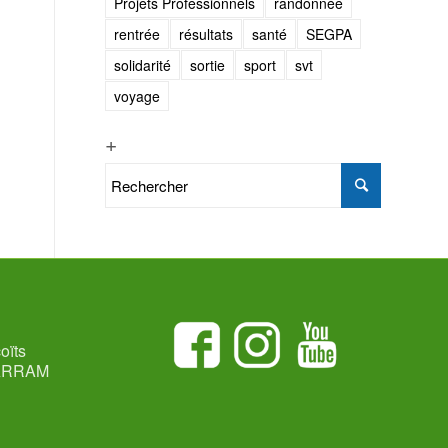
Projets Professionnels
randonnée
rentrée
résultats
santé
SEGPA
solidarité
sortie
sport
svt
voyage
+
oïts
ARRAM