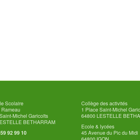
e Scolaire
Collège des activités
u Rameau
1 Place Saint-Michel Garic
Saint-Michel Garicoïts
64800 LESTELLE BETH
LESTELLE BETHARRAM
Ecole & lycées
5 59 92 99 10
45 Avenue du Pic du Midi
64800 IGON