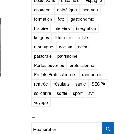
découverte
ensemble
Espagne
espagnol
esthétique
examen
formation
fête
gastronomie
histoire
interview
intégration
langues
littérature
loisirs
montagne
occitan
océan
pastorale
patrimoine
Portes ouvertes
professionnel
Projets Professionnels
randonnée
rentrée
résultats
santé
SEGPA
solidarité
sortie
sport
svt
voyage
+