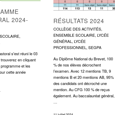
RAMME
AL 2024-
RÉSULTATS 2024
COLLÈGE DES ACTIVITÉS
,
ENSEMBLE SCOLAIRE
,
LYCÉE
SCOLAIRE
,
GÉNÉRAL
,
LYCÉE
E
PROFESSIONNEL
,
SEGPA
storal s'est réuni le 03
Au Diplôme National du Brevet, 100
trouverez en cliquant
% de nos élèves décrochent
le programme et les
l’examen. Avec 12 mentions TB, 9
pour cette année
mentions B et 20 mentions AB, 95%
des candidats ont décroché une
mention. Au CFG 100 % de reçus
4
également. Au baccalauréat général,
…
11 juillet 2024