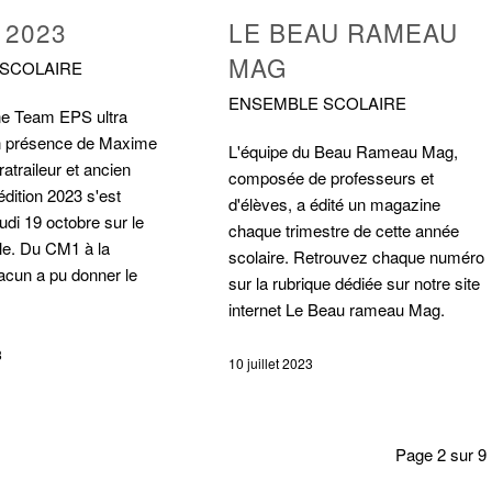
 2023
LE BEAU RAMEAU
MAG
SCOLAIRE
ENSEMBLE SCOLAIRE
ne Team EPS ultra
n présence de Maxime
L'équipe du Beau Rameau Mag,
ratraileur et ancien
composée de professeurs et
édition 2023 s'est
d'élèves, a édité un magazine
eudi 19 octobre sur le
chaque trimestre de cette année
lle. Du CM1 à la
scolaire. Retrouvez chaque numéro
acun a pu donner le
sur la rubrique dédiée sur notre site
internet Le Beau rameau Mag.
3
10 juillet 2023
Page 2 sur 9