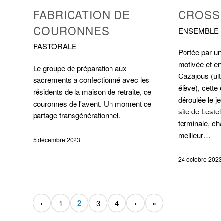
FABRICATION DE
CROSS
COURONNES
ENSEMBLE 
PASTORALE
Portée par u
motivée et e
Le groupe de préparation aux
Cazajous (ult
sacrements a confectionné avec les
élève), cette 
résidents de la maison de retraite, de
déroulée le j
couronnes de l'avent. Un moment de
site de Leste
partage transgénérationnel.
terminale, ch
meilleur…
5 décembre 2023
24 octobre 202
2
‹
1
3
4
›
»