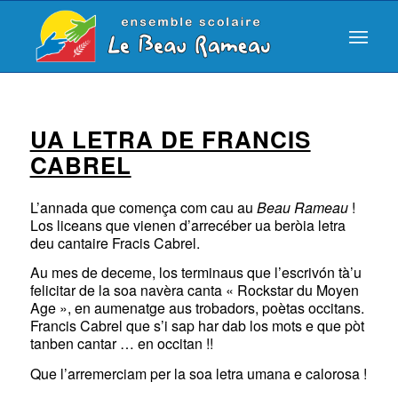
UA LETRA DE FRANCIS
CABREL
L’annada que comença com cau au
Beau Rameau
!
Los liceans que vienen d’arrecéber ua beròia letra
deu cantaire Fracis Cabrel.
Au mes de deceme, los terminaus que l’escrivón tà’u
felicitar de la soa navèra canta « Rockstar du Moyen
Age », en aumenatge aus trobadors, poètas occitans.
Francis Cabrel que s’i sap har dab los mots e que pòt
tanben cantar … en occitan !!
Que l’arremerciam per la soa letra umana e calorosa !