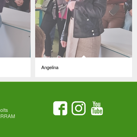
Angelina
oïts
ARRAM