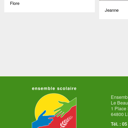
Flore
Jeanne
Ensembl
Le Bea
1 Place 
64800 
Tél. : 0