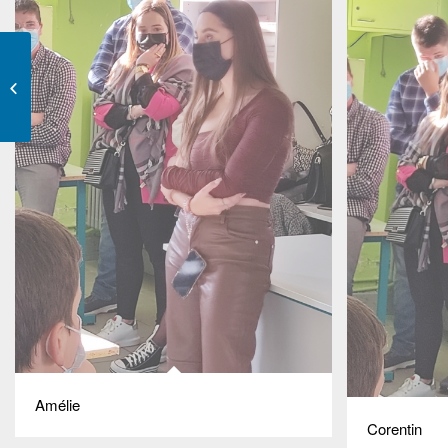
Les gestes qui sauvent
au Lycée Professionnel
Amélie
Corentin